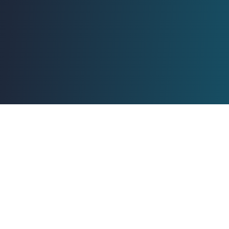
AnyToCopy.com
AnyToCopy.com - 支持50+平台视频文案提取、视频去水印、图片
去水印、Live去水印。登录后保存提取历史，图片类型链接可免
费、不限量解析，视频文案提取每月提供免费转录时长。
2024 AnyToCopy.com. 版权所有
浙ICP备2024055286号-10