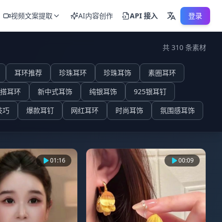
视频文案提取
AI内容创作
API 接入
登录
共 310 条素材
耳环推荐
珍珠耳环
珍珠耳饰
素圈耳环
搭耳环
新中式耳饰
纯银耳饰
925银耳钉
技巧
爆款耳钉
网红耳环
时尚耳饰
氛围感耳饰
01:16
00:09