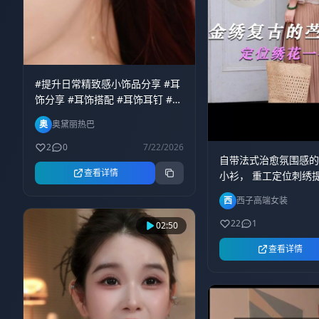
#提升日常精致感小饰品分享 #耳
饰分享 #耳饰搭配 #耳饰耳钉 #这
也太好看了
奥
奥黛丽热巴
2
0
7/22/2026
自带法式治愈氛围感
查看详情
小衫， 重工定位刺绣
度，简约底色搭配复
西
西子高端女装
柔氛围感拉满。 纯净
挑肤色，黄皮素颜上
22
1
02:50
净；天然苎麻自带哑
查看详情
理，区别化纤面料的
胸前整片对称金线花
蔓花叶层次细腻，波
柔露锁骨，七分微喇袖口
花边，行走间灵动柔和