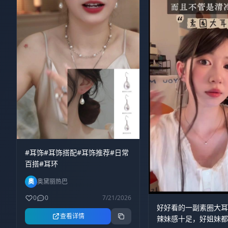
编包、浅口单鞋、珍
市探店、近郊踏青、
随手拍出干净治愈大
熟女性松弛温婉的日常
中式穿搭 #国风穿搭 
#显瘦上衣 #中年穿搭
#耳饰#耳饰搭配#耳饰推荐#日常
百搭#耳环
奥
奥黛丽热巴
0
0
7/21/2026
好好看的一副素圈大
查看详情
辣妹感十足，好姐妹