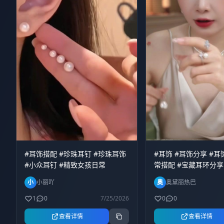
#耳饰搭配 #珍珠耳钉 #珍珠耳饰
#耳饰 #耳饰分享 #耳
#小众耳钉 #精致女孩日常
常搭配 #宝藏耳环分享
小
小丽吖
奥
奥黛丽热巴
1
0
7/25/2026
0
0
查看详情
查看详情