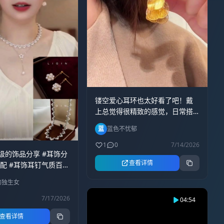
镂空爱心耳环也太好看了吧！戴
上总觉得很精致的感觉，日常搭
配或者约会都可以佩戴#饰品分享
蓝
蓝色不忧郁
#耳饰耳环#日常搭配#镂空爱心耳
环#精致女人必备
1
0
7/14/2026
级的饰品分享 #耳饰分
查看详情
搭配 #耳饰耳钉气质百搭
的独生女
7/17/2026
04:54
查看详情