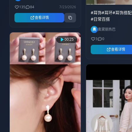
～#卷发魅力 #时尚新
135
84
7/23/2026
#耳饰#耳环#耳饰搭
查看详情
#日常百搭
奥
奥黛丽热巴
3
0
00:25
查看详情