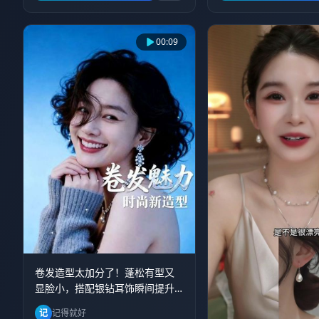
00:09
卷发造型太加分了！蓬松有型又
显脸小，搭配银钻耳饰瞬间提升
气质✨日常通勤或约会都超适合
记
记得就好