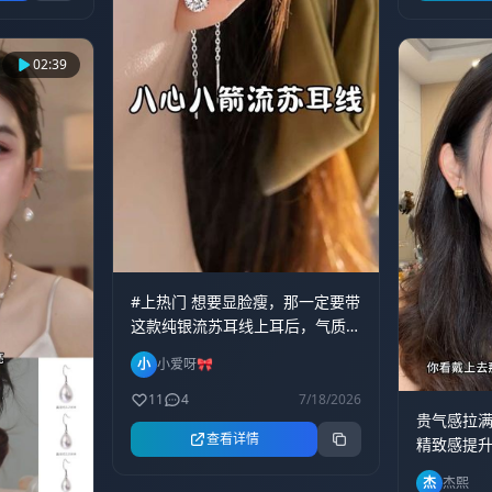
02:39
#上热门 想要显脸瘦，那一定要带
这款纯银流苏耳线上耳后，气质
氛围感立刻涌现。长长的流苏能
小
小爱呀🎀
特别好的修饰脸型，戴上之后闪
闪发亮，既精致又华丽。不管是
11
4
7/18/2026
贵气感拉满
日常出行还是上班通勤，他都能
查看详情
精致感提升
适配，这种时尚与精致感兼具的
脸型的耳
搭配，真的太灵动了！ #精致女生
杰
杰熙