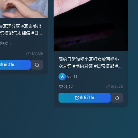
 #耳环分享 #耳饰美出
耳饰搭配气质翻倍 #日常
蹭张女士
7/14/2026
简约日常陶瓷小耳钉女款百搭小
查看详情
众耳饰 #简约耳饰 #日常搭配 #小
众饰品 #陶瓷耳钉 #百搭耳环
天
天元11
0
0
7/13/2026
查看详情