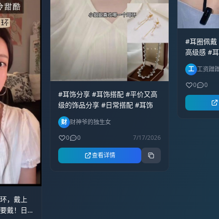
珠耳饰，城
闺蜜下午茶
片，尽显成
#耳圈佩戴
格调。#新
高级感 #
#高级感穿搭
佩戴耳饰
工
工资蹭
0
0
#耳饰分享 #耳饰搭配 #平价又高
级的饰品分享 #日常搭配 #耳饰
财
财神爷的独生女
0
0
7/17/2026
查看详情
耳环，戴上
都要戴！日