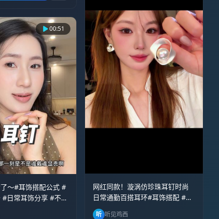
00:51
网红同款！漩涡仿珍珠耳钉时尚
了～#耳饰搭配公式 #
日常通勤百搭耳环#耳饰搭配 #珍
 #日常耳饰分享 #不挑
珠首饰 #小清新饰品 #简约耳钉 #
钉
听
听见鸡西
高性价比饰品