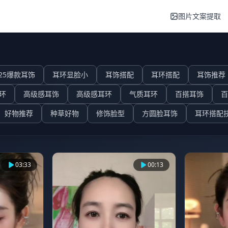
图片文案提取
025爆款耳饰
耳环显脸小
耳饰搭配
耳环搭配
耳饰推荐
环
高级感耳饰
高级感耳环
气质耳环
百搭耳饰
百
好物推荐
种草好物
修饰脸型
方圆脸耳饰
耳环搭配
03:33
00:13