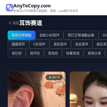
AnyToCopy.com
支持50+平台视频文案提取，视频、Live图片去水印
耳饰赛道
返回
耳饰日常搭配
显脸小的耳环
耳钉日常通勤必备
2
圈圈耳环
C形耳环
耳扣耳环
流苏耳环
锆石耳
耳钉控
耳环控
耳饰控
轻奢耳饰
耳饰分享
00:15