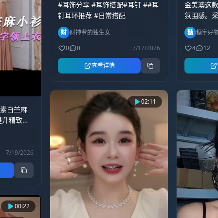
#耳饰分享 #耳饰搭配#耳钉 ##耳
金美澳这
钉耳环推荐 #日常搭配
氛围感。
花造型，
财
财神爷的独生女
糖
糖宇好
肌，日常
设计，线
0
0
7/17/2026
4
12
脸型，衬
查看详情
是日常通
闲出行都
气质。做
好，款式
02:11
的素白苎麻
格，温柔
提升精致
合适的一款
古花卉，温
频#创作者
米白柔和不
铜合金耳
身通透干
7/19/2026
钉女气质
光褶皱肌
软塌廉价。
卉刺绣，藤
浪一字领温
 + 下摆
00:22
。 搭配草