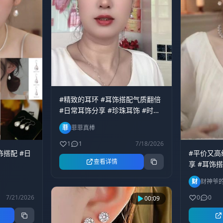
#精致的耳环 #耳饰搭配气质翻倍
#日常耳饰分享 #珍珠耳饰 #时尚
耳饰@DOU+小助手
菲
菲菲真棒
1
1
7/18/2026
饰搭配 #日
#平价又高
查看详情
享 #耳饰
#日常搭配
财
财神爷
7/21/2026
0
0
00:09