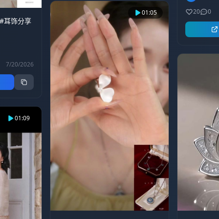
耳饰 #不挑脸型的耳钉 #耳饰美出
20
0
高级感 #日常耳饰分享
01:05
配#耳饰分享
7/20/2026
01:09