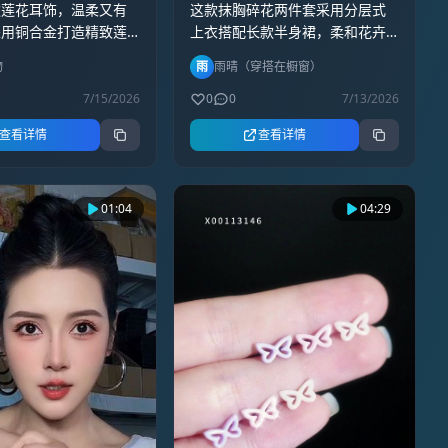
这款抹胸碎花两件套采用分层式
款莲花耳饰，温柔又有
上衣搭配长款半身裙，柔和花卉
采用铜合金打造精致莲
印花铺满整件服饰，腰部细带可
搭配镀银耳针，贴合耳
雨
雨晴（穿搭在橱窗）
物
以调节松紧，外层裙摆能够遮挡
佩戴舒适。小众简约的
腰腹多余线条。面料轻薄透气，
条细腻柔和，能够修饰
0
0
7/13/2026
7/15/2026
行走时呈现自然垂坠效果，日常
得脸型更加秀气。无论
查看详情
查看详情
约会、外出出游都能穿搭，搭配
勤、约会穿搭，还是休
简约耳饰就可以完成完整造型。#
很适配，轻松提升整体
碎花抹胸套装#度假风长裙套装#
工细致，光泽质感很
分层遮肉女装#夏日碎花穿搭#约
经典耐看，不挑穿搭风
04:29
01:04
会穿搭
又优雅，是日常搭配很
气质耳饰。#ai原创视
中心#创作灵感#金美澳
饰莲花足银耳针耳钩耳
小众耳饰