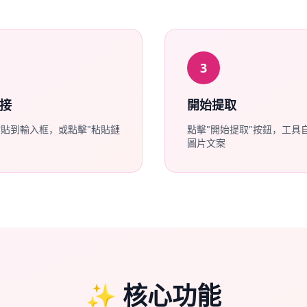
3
接
開始提取
貼到輸入框，或點擊"粘貼鏈
點擊"開始提取"按鈕，工具
圖片文案
✨ 核心功能