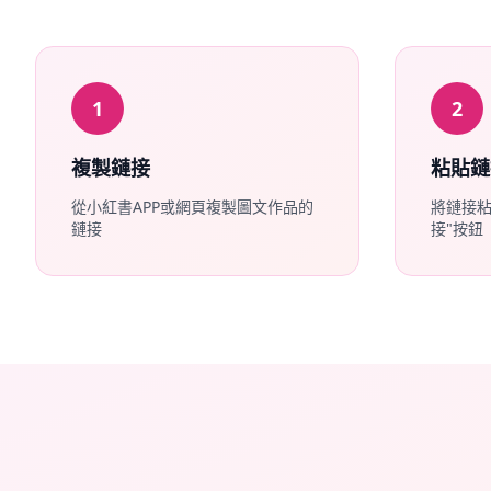
1
2
複製鏈接
粘貼鏈
從小紅書APP或網頁複製圖文作品的
將鏈接粘
鏈接
接"按鈕