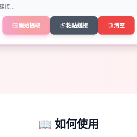
開始提取
粘貼鏈接
清空
📖 如何使用